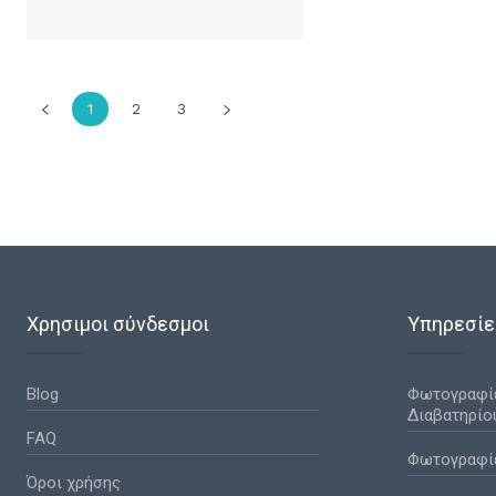
1
2
3
Χρησιμοι σύνδεσμοι
Υπηρεσίε
Blog
Φωτογραφίε
Διαβατηρίο
FAQ
Φωτογραφίε
Όροι χρήσης