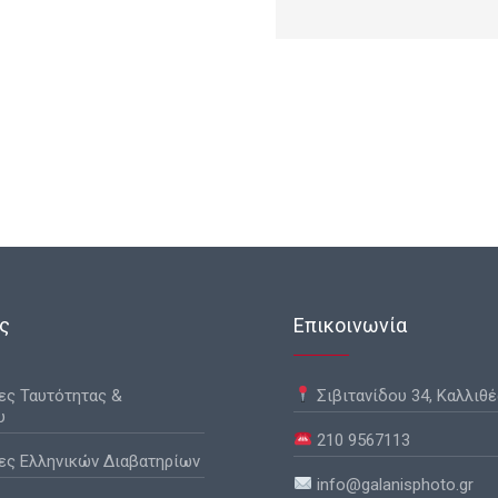
ς
Επικοινωνία
ς Ταυτότητας &
Σιβιτανίδου 34, Καλλιθέ
υ
210 9567113
ς Ελληνικών Διαβατηρίων
info@galanisphoto.gr