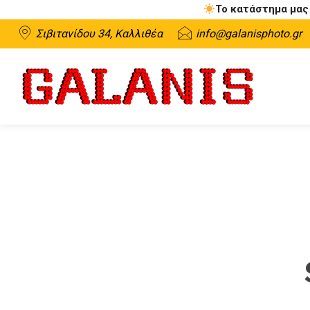
Το κατάστημα μας 
Σιβιτανίδου 34, Καλλιθέα
info@galanisphoto.gr