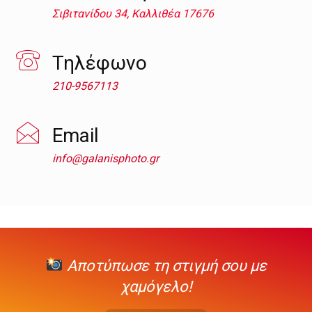
Σιβιτανίδου 34, Καλλιθέα 17676
Τηλέφωνο
210-9567113
Email
info@galanisphoto.gr
Αποτύπωσε τη στιγμή σου με
χαμόγελο!