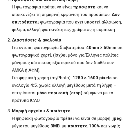
Η φωτογραφία πρέπει να είναι
πρόσφατη
και να
απεικονίζει τη σημερινή εμφάνιση του προσώπου.
Δεν
επιτρέπεται
φωτογραφία που έχει υποστεί αλλοίωση,
φίλτρα, αλλαγή φωτεινότητας, χρώματος ή συμπίεση.
Διαστάσεις & αναλογία
Για έντυπη φωτογραφία διαβατηρίου:
40mm × 50mm
σε
φωτογραφικό χαρτί. (Ισχύει μόνο για Έλληνες πολίτες
μόνιμους κάτοικους εξωτερικού που δεν διαθέτουν
ΑΜΚΑ ή ΑΦΜ).
Για ψηφιακή χρήση (myPhoto):
1280 × 1600 pixels
σε
αναλογία
4:5
, χωρίς αλλαγή μεγέθους μετά τη λήψη –
επιτρέπεται
μόνο περικοπή (crop)
σύμφωνα με τα
πρότυπα ICAO.
Μορφή αρχείου & ποιότητα
Η ψηφιακή φωτογραφία πρέπει να είναι σε μορφή
.jpeg
,
μέγιστου μεγέθους
3MB
, με
ποιότητα 100%
και χωρίς